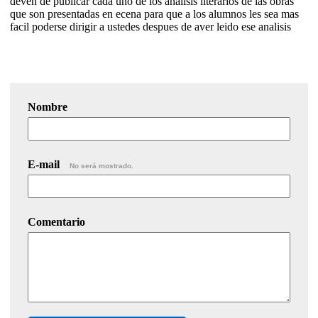
deven de publicar cada uno de los analisis literarios de las obras
que son presentadas en ecena para que a los alumnos les sea mas
facil poderse dirigir a ustedes despues de aver leido ese analisis
Nombre
E-mail
No será mostrado.
Comentario