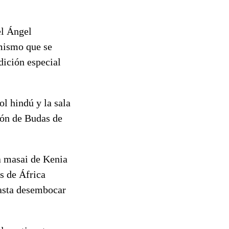
el Ángel
 mismo que se
dición especial
l hindú y la sala
ión de Budas de
ea masai de Kenia
es de África
hasta desembocar