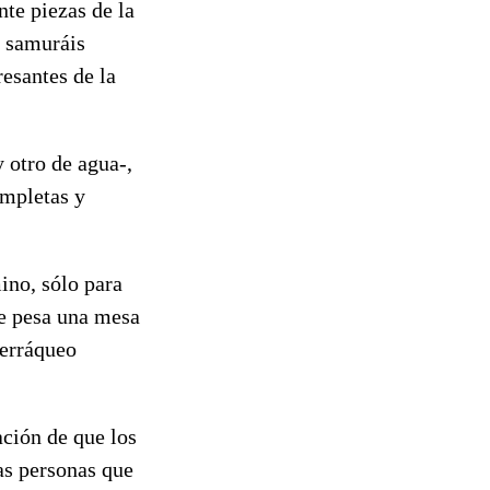
nte piezas de la
s samuráis
esantes de la
 otro de agua-,
ompletas y
mino, sólo para
ue pesa una mesa
terráqueo
ación de que los
as personas que