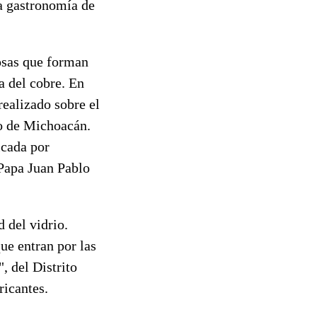
la gastronomía de
posas que forman
a del cobre. En
realizado sobre el
do de Michoacán.
icada por
 Papa Juan Pablo
d del vidrio.
ue entran por las
, del Distrito
ricantes.