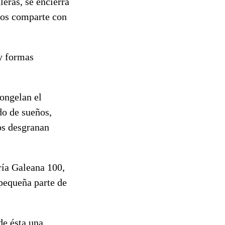
leras, se encierra
ños comparte con
 y formas
congelan el
do de sueños,
os desgranan
ería Galeana 100,
 pequeña parte de
de ésta una