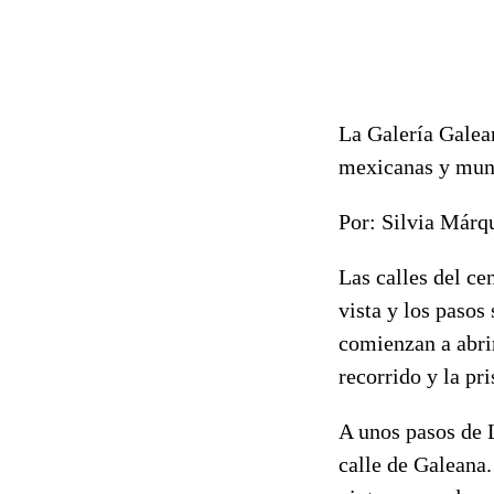
La Galería Galean
mexicanas y mund
Por: Silvia Márq
Las calles del c
vista y los pasos
comienzan a abrir
recorrido y la pr
A unos pasos de L
calle de Galeana.