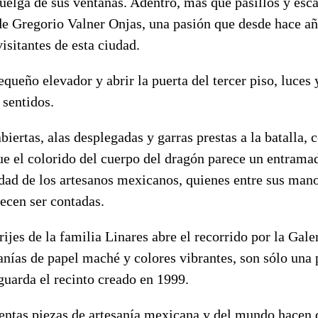
uelga de sus ventanas. Adentro, más que pasillos y esca
 de Gregorio Valner Onjas, una pasión que desde hace a
visitantes de esta ciudad.
equeño elevador y abrir la puerta del tercer piso, luces
 sentidos.
iertas, alas desplegadas y garras prestas a la batalla, 
e el colorido del cuerpo del dragón parece un entrama
idad de los artesanos mexicanos, quienes entre sus man
ecen ser contadas.
rijes de la familia Linares abre el recorrido por la Gal
anías de papel maché y colores vibrantes, son sólo una
guarda el recinto creado en 1999.
entas piezas de artesanía mexicana y del mundo hacen 