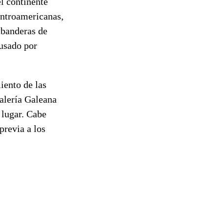
el continente
entroamericanas,
 banderas de
 usado por
iento de las
Galería Galeana
 lugar. Cabe
previa a los