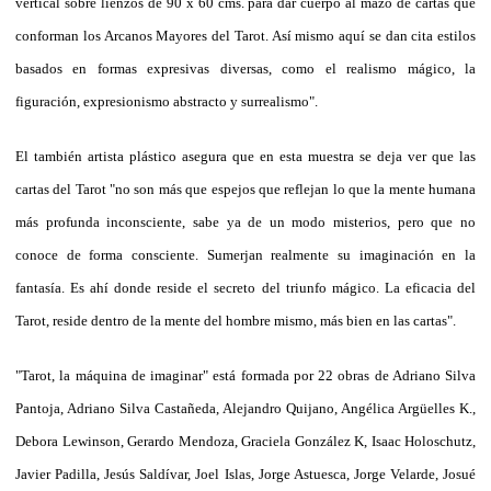
vertical sobre lienzos de 90 x 60 cms. para dar cuerpo al mazo de cartas que
conforman los Arcanos Mayores del Tarot. Así mismo aquí se dan cita estilos
basados en formas expresivas diversas, como el realismo mágico, la
figuración, expresionismo abstracto y surrealismo".
El también artista plástico asegura que en esta muestra se deja ver que las
cartas del Tarot "no son más que espejos que reflejan lo que la mente humana
más profunda inconsciente, sabe ya de un modo misterios, pero que no
conoce de forma consciente. Sumerjan realmente su imaginación en la
fantasía. Es ahí donde reside el secreto del triunfo mágico. La eficacia del
Tarot, reside dentro de la mente del hombre mismo, más bien en las cartas".
"Tarot, la máquina de imaginar" está formada por 22 obras de Adriano Silva
Pantoja, Adriano Silva Castañeda, Alejandro Quijano, Angélica Argüelles K.,
Debora Lewinson, Gerardo Mendoza, Graciela González K, Isaac Holoschutz,
Javier Padilla, Jesús Saldívar, Joel Islas, Jorge Astuesca, Jorge Velarde, Josué