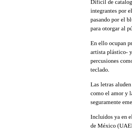
Difícil de catalo
integrantes por e
pasando por el b
para otorgar al p
En ello ocupan p
artista plástico-
percusiones como 
teclado.
Las letras aluden
como el amor y la
seguramente emer
Incluidos ya en e
de México (UAEM)