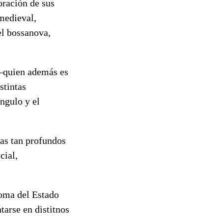
oración de sus
 medieval,
el bossanova,
 –quien además es
stintas
ngulo y el
mas tan profundos
cial,
noma del Estado
arse en distitnos