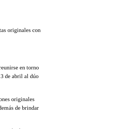
as originales con
reunirse en torno
13 de abril al dúo
ones originales
además de brindar