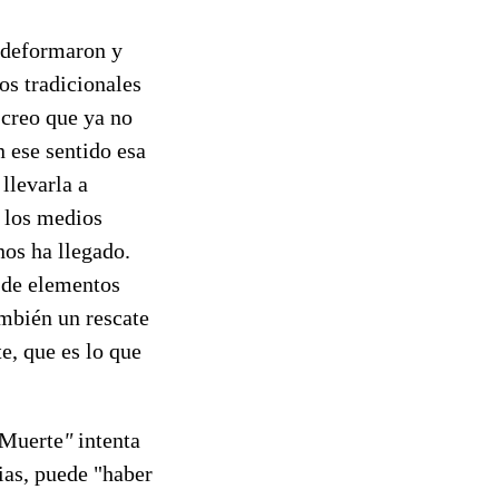
 deformaron y
os tradicionales
 creo que ya no
n ese sentido esa
llevarla a
r los medios
nos ha llegado.
e de elementos
ambién un rescate
te, que es lo que
a Muerte
"
intenta
ias, puede "haber