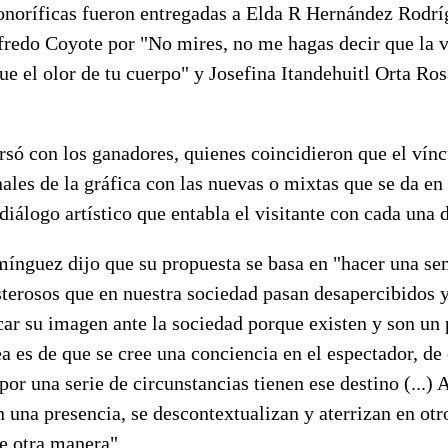
noríficas fueron entregadas a Elda R Hernández Rodríg
lfredo Coyote por "No mires, no me hagas decir que la 
e el olor de tu cuerpo" y Josefina Itandehuitl Orta Ros
 con los ganadores, quienes coincidieron que el víncu
nales de la gráfica con las nuevas o mixtas que se da en
 diálogo artístico que entabla el visitante con cada una d
ínguez dijo que su propuesta se basa en "hacer una s
terosos que en nuestra sociedad pasan desapercibidos 
car su imagen ante la sociedad porque existen y son un
dea es de que se cree una conciencia en el espectador, de
por una serie de circunstancias tienen ese destino (...) 
 una presencia, se descontextualizan y aterrizan en otro
e otra manera".