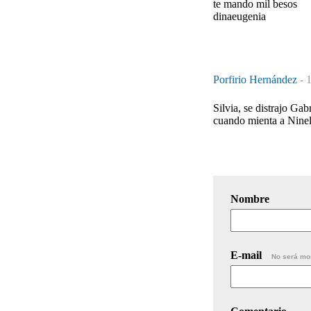
te mando mil besos
dinaeugenia
Porfirio Hernández
-
1
Silvia, se distrajo Ga
cuando mienta a Ninel
Nombre
E-mail
No será mo