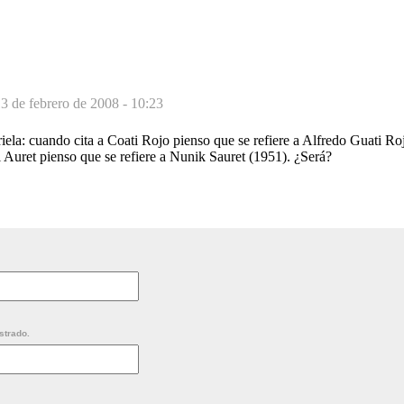
3 de febrero de 2008 - 10:23
briela: cuando cita a Coati Rojo pienso que se refiere a Alfredo Guati R
 Auret pienso que se refiere a Nunik Sauret (1951). ¿Será?
strado.