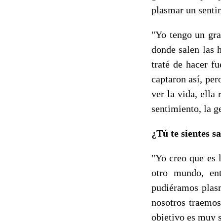
plasmar un sentim
"Yo tengo un gra
donde salen las 
traté de hacer f
captaron así, per
ver la vida, ella
sentimiento, la g
¿Tú te sientes s
"Yo creo que es l
otro mundo, ent
pudiéramos plas
nosotros traemos
objetivo es muy s