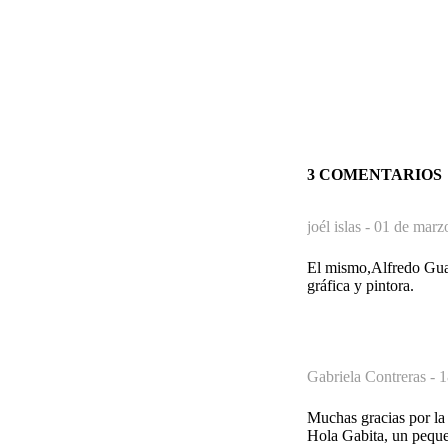
3 COMENTARIOS
joél islas -
01 de marz
El mismo,Alfredo Guat
gráfica y pintora.
Gabriela Contreras -
1
Muchas gracias por la 
Hola Gabita, un pequ