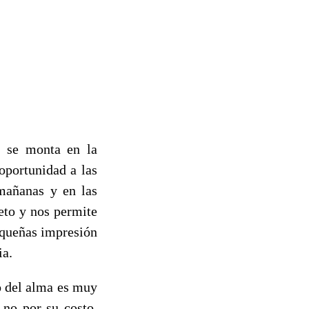
, se monta en la
oportunidad a las
 mañanas y en las
leto y nos permite
equeñas impresión
ia.
o del alma es muy
 no por su costo,