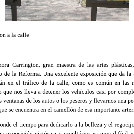
n a la calle
ora Carrington, gran maestra de las artes plásticas
o de la Reforma. Una excelente exposición que da la 
án en el tráfico de la calle, como es común en las
co que nos lleva a detener los vehículos casi por comp
s ventanas de los autos o los peseros y llevarnos una p
que se encuentra en el camellón de esa importante arter
onde el tiempo para dedicarlo a la belleza y el regocij
una exposición pictórica o escultórica es muy difícil y