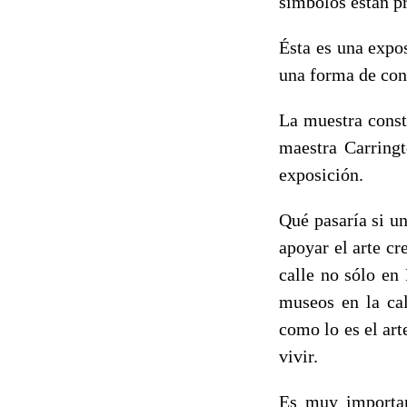
símbolos están p
Ésta es una expo
una forma de cone
La muestra const
maestra Carringt
exposición.
Qué pasaría si u
apoyar el arte cr
calle no sólo en
museos en la cal
como lo es el art
vivir.
Es muy importan