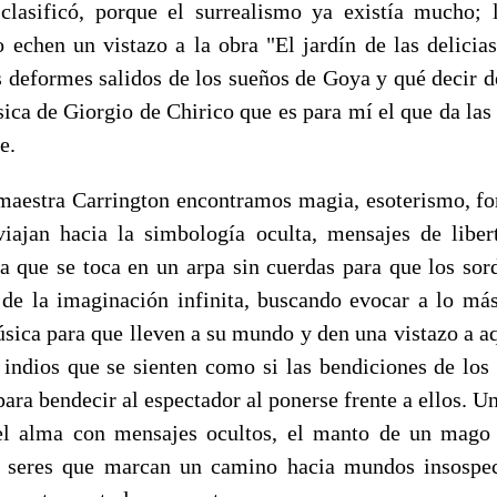
clasificó, porque el surrealismo ya existía mucho; 
o echen un vistazo a la obra "El jardín de las delicia
 deformes salidos de los sueños de Goya y qué decir de
sica de Giorgio de Chirico que es para mí el que da la
e.
 maestra Carrington encontramos magia, esoterismo, fo
viajan hacia la simbología oculta, mensajes de libe
ca que se toca en un arpa sin cuerdas para que los sor
de la imaginación infinita, buscando evocar a lo má
úsica para que lleven a su mundo y den una vistazo a a
indios que se sienten como si las bendiciones de los
ara bendecir al espectador al ponerse frente a ellos. 
el alma con mensajes ocultos, el manto de un mago 
l, seres que marcan un camino hacia mundos insospe