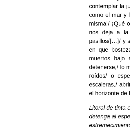
contemplar la j
como el mar y l
misma!/ ¡Qué os
nos deja a la
pasillos/[…]/ y 
en que bostez
muertos bajo 
detenerse,/ lo 
roídos/ o esp
escaleras,/ abri
el horizonte de
Litoral de tinta
detenga al espe
estremecimient