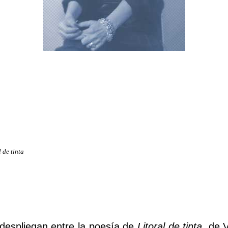
l de tinta
despliegan entre la poesía de
Litoral de tinta
, de 