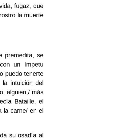
vida, fugaz, que
rostro la muerte
se premedita, se
 con un ímpetu
no puedo tenerte
la intuición del
o, alguien,/ más
cía Bataille, el
a la carne/ en el
oda su osadía al