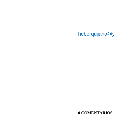
heberquijano@
0 COMENTARIOS