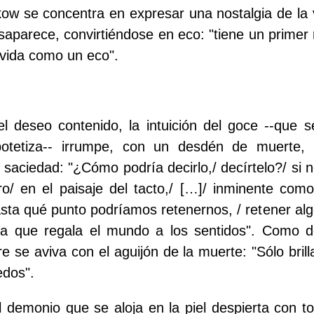
olkow se concentra en expresar una nostalgia de la 
aparece, convirtiéndose en eco: "tiene un primer 
vida como un eco".
el deseo contenido, la intuición del goce --que 
potetiza-- irrumpe, con un desdén de muerte,
a saciedad: "¿Cómo podría decirlo,/ decírtelo?/ si 
ro/ en el paisaje del tacto,/ […]/ inminente como 
asta qué punto podríamos retenernos, / retener alg
cia que regala el mundo a los sentidos". Como de
 se aviva con el aguijón de la muerte: "Sólo brill
edos".
 demonio que se aloja en la piel despierta con t