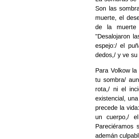
Son las sombra
muerte, el des
de la muerte 
"Desalojaron la
espejo:/ el pu
dedos,/ y ve su 
Para Volkow la 
tu sombra/ aunq
rota,/ ni el i
existencial, un
precede la vida
un cuerpo,/ el
Pareciéramos s
ademán culpable