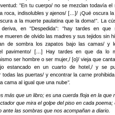
uventud: "En tu cuerpo/ no se mezclan todavía el n
a roca, indisolubles y ajenos/ […]/ ¡Qué oscura la 
cura a la muerte paulatina que la doma!". La cú
 deriva, en "Despedida": "hay tardes en que 
se mueren de olvido las madres y sus tejidos sin h
an de sombra los zapatos bajo las camas/ y l
el pavimento/ […] Hay tardes en que da lo 
mismo ser hombre o ser mujer,/ [o]/ vieja que canta
ejo estancado en un cuarto de hotel,/ y se pu
r todas las puertas/ y encontrar la carne prohibid
 la cama al igual que una nube
".
 es más que un libro; es una cuerda floja en la que
ctador que mira el golpe del piso en cada poema; 
o ante las sombras que nos acompañan a diario.