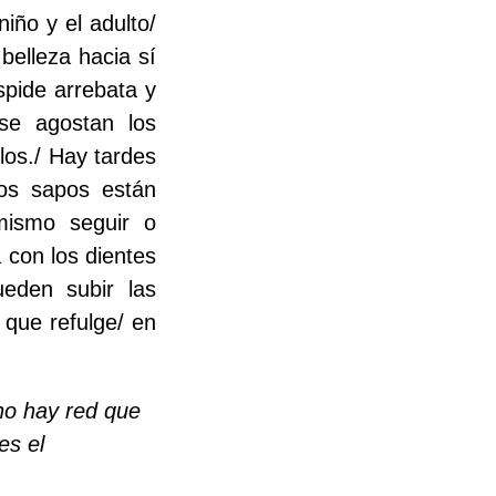
iño y el adulto/
belleza hacia sí
spide arrebata y
se agostan los
ilos./ Hay tardes
os sapos están
mismo seguir o
 con los dientes
eden subir las
a que refulge/ en
 no hay red que
es el