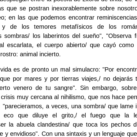
s que se postran inexorablemente sobre nosotros
eo; en las que podemos encontrar reminiscencias 
y de los temores metafísicos de los románt
s sombras/ los laberintos del sueño", "Observa fr
ñal escarlata, el cuerpo abierto/ que cayó com
rostro: animal incierto.
vida es de pronto un mal simulacro: "Por encont
ue por mares y por tierras viajes,/ no dejarás 
ncierto venero de tu sangre". Sin embargo, sobr
a crisis muy cercana al nihilismo, que nos hace pen
: "parecieramos, a veces, una sombra/ que lame 
 eco que diluye el grito,/ el fuego que la l
er la abuela clandestina/ que toca los pechos d
 y envidioso". Con una sintaxis y un lenguaje qu