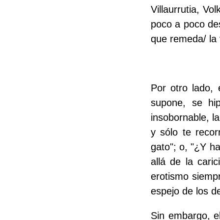
Villaurrutia, V
poco a poco des
que remeda/ la 
Por otro lado, 
supone, se hi
insobornable, l
y sólo te recor
gato"; o, "¿Y h
allá de la cari
erotismo siempre
espejo de los d
Sin embargo, el