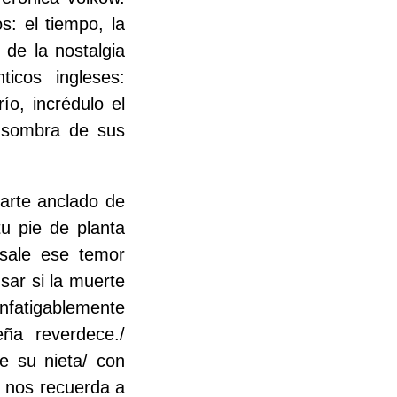
: el tiempo, la
de la nostalgia
icos ingleses:
ío, incrédulo el
o sombra de sus
rarte anclado de
tu pie de planta
esale ese temor
sar si la muerte
infatigablemente
eña reverdece./
e su nieta/ con
e nos recuerda a