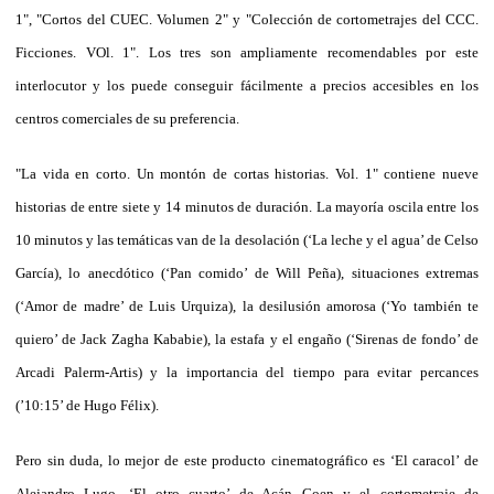
1", "Cortos del CUEC. Volumen 2" y "Colección de cortometrajes del CCC.
Ficciones. VOl. 1". Los tres son ampliamente recomendables por este
interlocutor y los puede conseguir fácilmente a precios accesibles en los
centros comerciales de su preferencia.
"La vida en corto. Un montón de cortas historias. Vol. 1" contiene nueve
historias de entre siete y 14 minutos de duración. La mayoría oscila entre los
10 minutos y las temáticas van de la desolación (‘La leche y el agua’ de Celso
García), lo anecdótico (‘Pan comido’ de Will Peña), situaciones extremas
(‘Amor de madre’ de Luis Urquiza), la desilusión amorosa (‘Yo también te
quiero’ de Jack Zagha Kababie), la estafa y el engaño (‘Sirenas de fondo’ de
Arcadi Palerm-Artis) y la importancia del tiempo para evitar percances
(’10:15’ de Hugo Félix).
Pero sin duda, lo mejor de este producto cinematográfico es ‘El caracol’ de
Alejandro Lugo, ‘El otro cuarto’ de Acán Coen y el cortometraje de